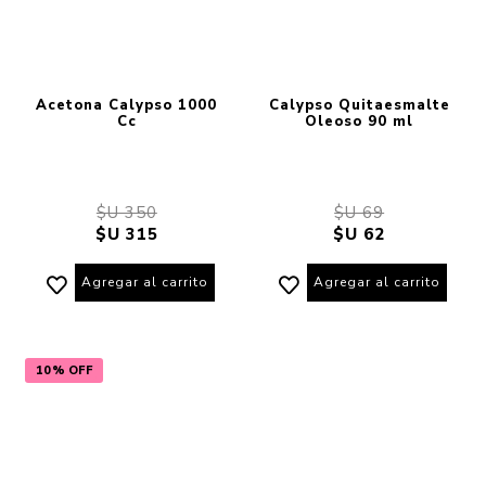
Acetona Calypso 1000
Calypso Quitaesmalte
Cc
Oleoso 90 ml
$U 350
$U 69
$U 315
$U 62
Agregar al carrito
Agregar al carrito
10% OFF