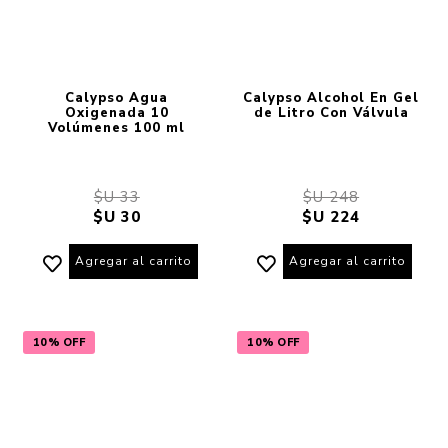
Calypso Agua
Calypso Alcohol En Gel
Oxigenada 10
de Litro Con Válvula
Volúmenes 100 ml
$U 33
$U 248
$U 30
$U 224
Agregar al carrito
Agregar al carrito
10% OFF
10% OFF