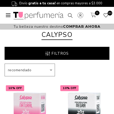
Envío
gratis a tu casa!
en compras mayores a $3.000
0
0
Tu belleza nuestro destino
COMPRAR AHORA
CALYPSO
FILTROS
10% OFF
10% OFF