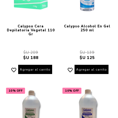
Calypso Cera
Calypso Alcohol En Gel
Depilatoria Vegetal 110
250 ml
Gr
$U 209
$U 139
$U 188
$U 125
Agregar al carrito
Agregar al carrito
10% OFF
10% OFF