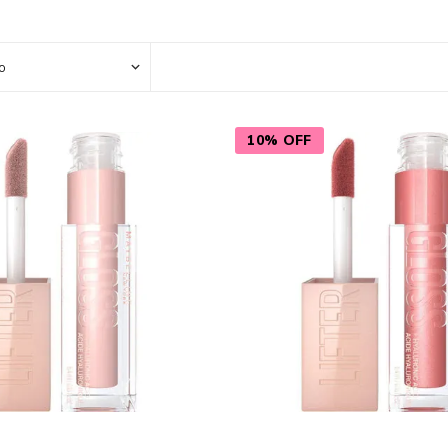
Color
Styling
sonal
Bebés
Accesorios
10% OFF
a piel
Colonias y Perfumes
sonal
Higiene
al
Accesorios
ilar
Femenina
a