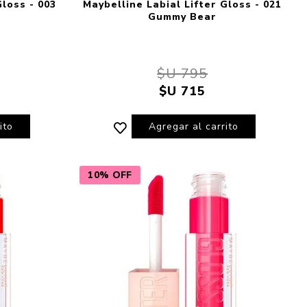
Gloss - 003
Maybelline Labial Lifter Gloss - 021
Gummy Bear
$U 795
$U 715
ito
Agregar al carrito
10% OFF