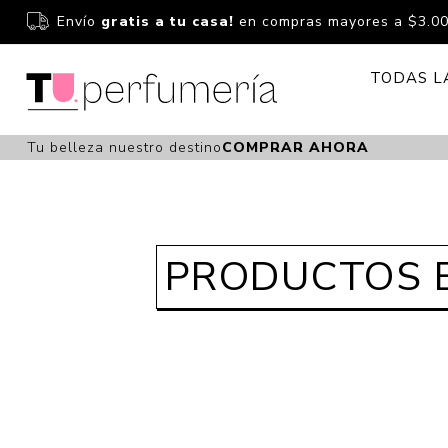
Envío
gratis a tu casa!
en compras mayores a $3.0
TODAS L
Tu belleza nuestro destino
COMPRAR AHORA
Perfume
Perfumería
Dermoc
Estuchería
Capilar 
PRODUCTOS ET
Estucheria S
Maquilla
Fragancias S
Cuidado
Fragancias
Bebés
Niños Y Niña
Accesor
Cuidado