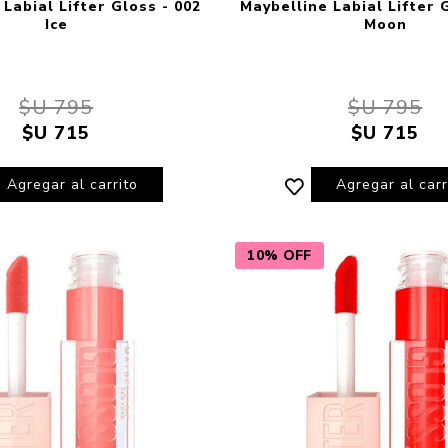
Labial Lifter Gloss - 002
Maybelline Labial Lifter 
Ice
Moon
$U 795
$U 795
$U 715
$U 715
Agregar al carrito
Agregar al carr
10% OFF