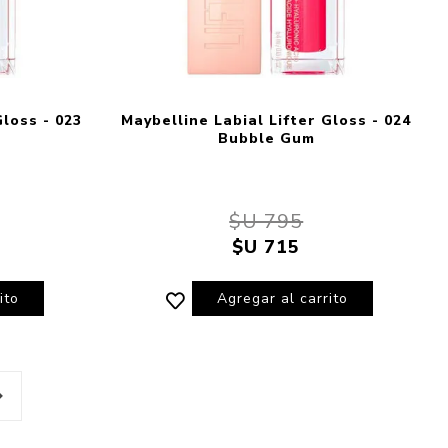
Gloss - 023
Maybelline Labial Lifter Gloss - 024
Bubble Gum
$U 795
$U 715
ito
Agregar al carrito