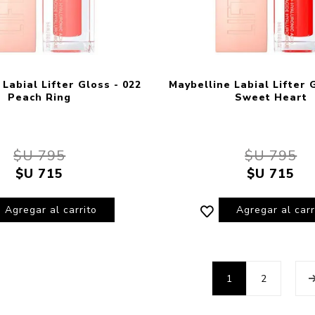
Labial Lifter Gloss - 022
Maybelline Labial Lifter 
Peach Ring
Sweet Heart
$U 795
$U 795
$U 715
$U 715
Agregar al carrito
Agregar al carr
1
2