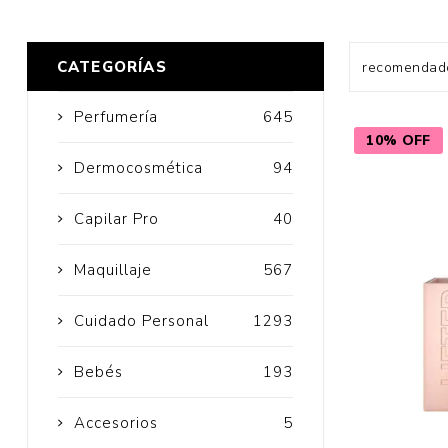
CATEGORÍAS
Cuidado Per
Perfumería
645
10% OFF
Cuidado de l
Dermocosmética
94
Higiene per
Capilar Pro
40
Higiene Buc
Cuidado Cap
Maquillaje
567
Protección 
Cuidado Personal
1293
Incontinenci
Bebés
193
Accesorios
5