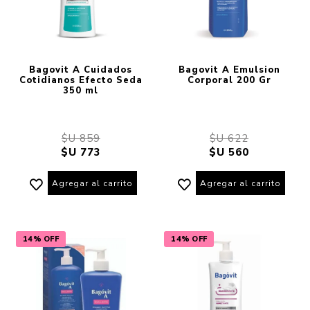
Bagovit A Cuidados
Bagovit A Emulsion
Cotidianos Efecto Seda
Corporal 200 Gr
350 ml
$U 859
$U 622
$U 773
$U 560
Agregar al carrito
Agregar al carrito
14% OFF
14% OFF