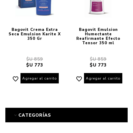
Bagovit Crema Extra
Bagovit Emulsion
Seca Emulsion Karite X
Humectante
350 Gr
Reafirmante Efecto
Tensor 350 ml
$U 859
$U 859
$U 773
$U 773
Agregar al carrito
Agregar al carrito
CATEGORÍAS