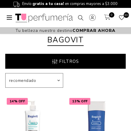
Envío
gratis a tu casa!
en compras mayores a $3.000
0
0
Tu belleza nuestro destino
COMPRAR AHORA
BAGOVIT
FILTROS
14% OFF
13% OFF