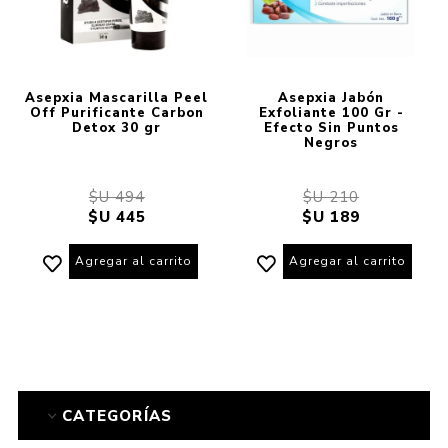
Asepxia Mascarilla Peel
Asepxia Jabón
Off Purificante Carbon
Exfoliante 100 Gr -
Detox 30 gr
Efecto Sin Puntos
Negros
$U 494
$U 210
$U 445
$U 189
Agregar al carrito
Agregar al carrito
CATEGORÍAS