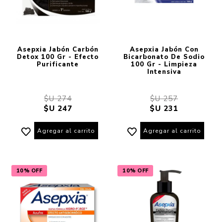
Asepxia Jabón Carbón
Asepxia Jabón Con
Detox 100 Gr - Efecto
Bicarbonato De Sodio
Purificante
100 Gr - Limpieza
Intensiva
$U 274
$U 257
$U 247
$U 231
Agregar al carrito
Agregar al carrito
10% OFF
10% OFF