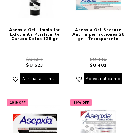
Asepxia Gel Limpiador
Asepxia Gel Secante
Exfoliante Purificante
Anti Imperfecciones 28
Carbon Detox 120 gr
gr - Transparente
$U 581
$U 446
$U 523
$U 401
Agregar al carrito
Agregar al carrito
10% OFF
10% OFF