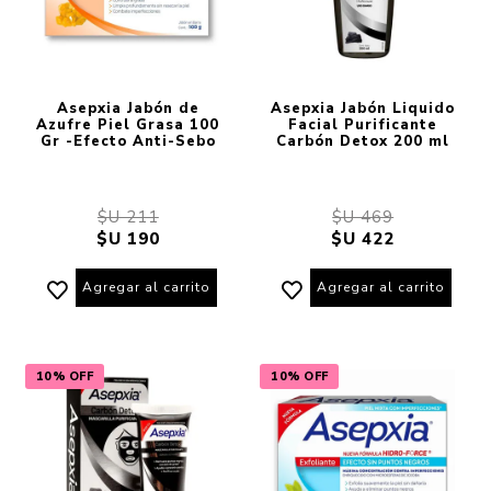
Asepxia Jabón de
Asepxia Jabón Liquido
Azufre Piel Grasa 100
Facial Purificante
Gr -Efecto Anti-Sebo
Carbón Detox 200 ml
$U 211
$U 469
$U 190
$U 422
Agregar al carrito
Agregar al carrito
10% OFF
10% OFF