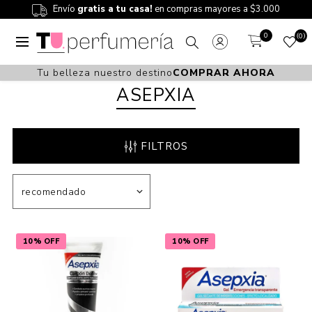
Envío
gratis a tu casa!
en compras mayores a $3.000
0
0
Tu belleza nuestro destino
COMPRAR AHORA
ASEPXIA
FILTROS
10% OFF
10% OFF