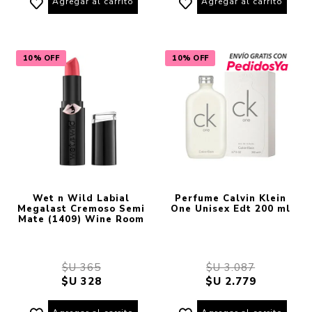
Agregar al carrito
Agregar al carrito
10% OFF
10% OFF
Wet n Wild Labial
Perfume Calvin Klein
Megalast Cremoso Semi
One Unisex Edt 200 ml
Mate (1409) Wine Room
$U 365
$U 3.087
$U 328
$U 2.779