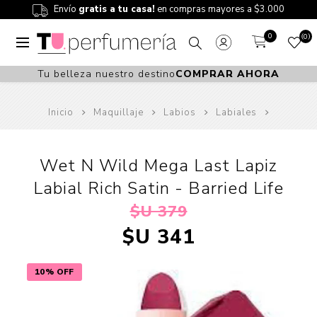
Envío
gratis a tu casa!
en compras mayores a $3.000
0
0
Tu belleza nuestro destino
COMPRAR AHORA
Inicio
Maquillaje
Labios
Labiales
Wet N Wild Mega Last Lapiz
Labial Rich Satin - Barried Life
$U 379
$U 341
10% OFF