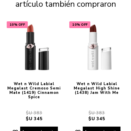
artículo también compraron
10% OFF
10% OFF
Wet n Wild Labial
Wet n Wild Labial
Megalast Cremoso Semi
Megalast High Shine
Mate (1419) Cinnamon
(1438) Jam With Me
Spice
$U 383
$U 383
$U 345
$U 345