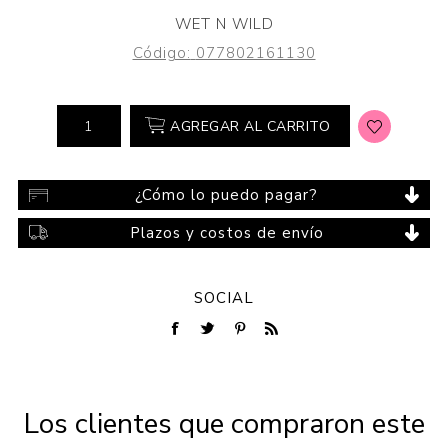
WET N WILD
Código:
077802161130
AGREGAR AL CARRITO
¿Cómo lo puedo pagar?
Plazos y costos de envío
SOCIAL
Los clientes que compraron este