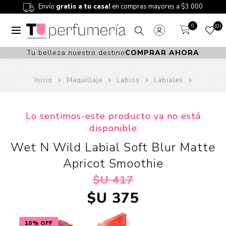
Envío
gratis a tu casa!
en compras mayores a $3.000
0
0
Tu belleza nuestro destino
COMPRAR AHORA
Inicio
Maquillaje
Labios
Labiales
Lo sentimos-este producto ya no está
disponible
Wet N Wild Labial Soft Blur Matte
Apricot Smoothie
$U 417
$U 375
10% OFF