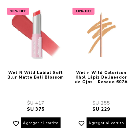
10% OFF
10% OFF
Wet N Wild Labial Soft
Wet n Wild Coloricon
Blur Matte Bali Blossom
Khol Lápiz Delineador
de Ojos - Rosado 607A
$U 417
$U 255
$U 375
$U 229
Agregar al carrito
Agregar al carrito