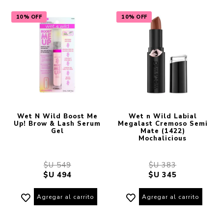
10% OFF
10% OFF
Wet N Wild Boost Me
Wet n Wild Labial
Up! Brow & Lash Serum
Megalast Cremoso Semi
Gel
Mate (1422)
Mochalicious
$U 549
$U 383
$U 494
$U 345
Agregar al carrito
Agregar al carrito