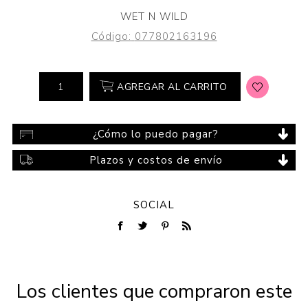
WET N WILD
Código:
077802163196
AGREGAR AL CARRITO
¿Cómo lo puedo pagar?
Plazos y costos de envío
SOCIAL
Los clientes que compraron este