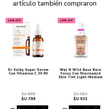
artículo también compraron
10% OFF
10% OFF
Dr Selby Super Serum
Wet N Wild Base Bare
Con Vitamina C 30 Ml
Focus Con Niacinamid
Skin Tint Light-Medium
$U 888
$U 592
$U 799
$U 533