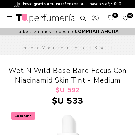
Envío
gratis a tu casa!
en compras mayores a $3.000
0
0
Tu belleza nuestro destino
COMPRAR AHORA
Inicio
Maquillaje
Rostro
Bases
Wet N Wild Base Bare Focus Con
Niacinamid Skin Tint - Medium
$U 592
$U 533
10% OFF