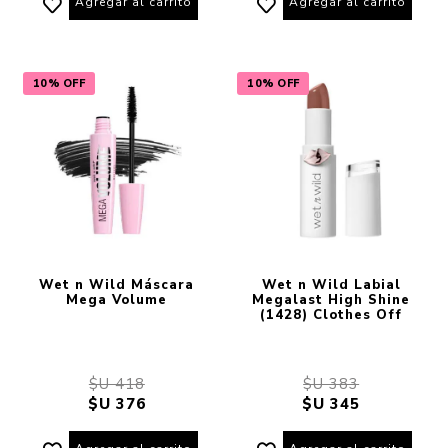
Agregar al carrito
Agregar al carrito
10% OFF
10% OFF
Wet n Wild Máscara
Wet n Wild Labial
Mega Volume
Megalast High Shine
(1428) Clothes Off
$U 418
$U 383
$U 376
$U 345