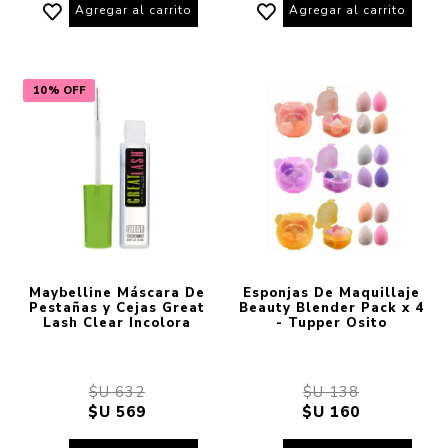
Agregar al carrito
Agregar al carrito
10% OFF
Maybelline Máscara De
Esponjas De Maquillaje
Pestañas y Cejas Great
Beauty Blender Pack x 4
Lash Clear Incolora
- Tupper Osito
$U 632
$U 138
$U 569
$U 160