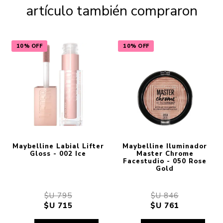
artículo también compraron
10% OFF
10% OFF
Maybelline Labial Lifter
Maybelline Iluminador
Gloss - 002 Ice
Master Chrome
Facestudio - 050 Rose
Gold
$U 795
$U 846
$U 715
$U 761