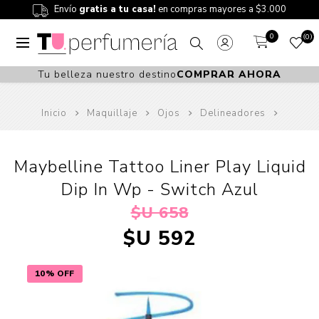
Envío
gratis a tu casa!
en compras mayores a $3.000
0
0
Tu belleza nuestro destino
COMPRAR AHORA
Inicio
Maquillaje
Ojos
Delineadores
Maybelline Tattoo Liner Play Liquid
Dip In Wp - Switch Azul
$U 658
$U 592
10% OFF