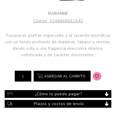
RABANNE
Código:
3349668661640
Fusiona el azafrán especiado y la lavanda aromática
con un fondo profundo de maderas, tabaco y resinas,
dando vida a una fragancia masculina intensa,
sofisticada y de carácter envolvente.
AGREGAR AL CARRITO
¿Cómo lo puedo pagar?
Plazos y costos de envío