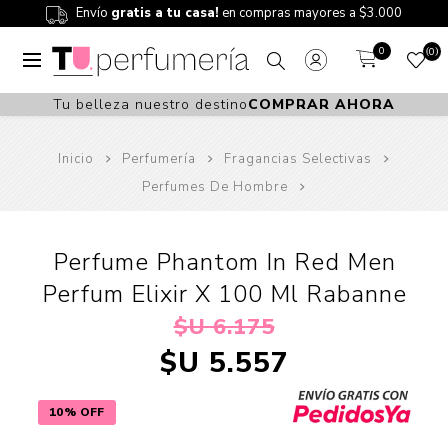
Envío
gratis a tu casa!
en compras mayores a $3.000
0
0
Tu belleza nuestro destino
COMPRAR AHORA
Inicio
Perfumería
Fragancias Selectivas
Perfumes De Hombre
Perfume Phantom In Red Men
Perfum Elixir X 100 Ml Rabanne
$U 6.175
$U 5.557
10% OFF