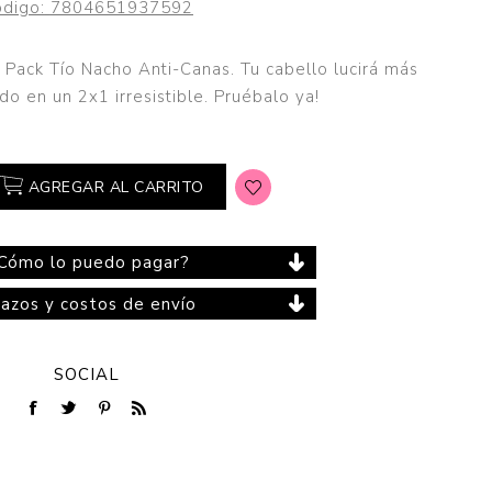
digo:
7804651937592
l Pack Tío Nacho Anti-Canas. Tu cabello lucirá más
ado en un 2x1 irresistible. Pruébalo ya!
Cuidado del Hogar
AGREGAR AL CARRITO
Cómo lo puedo pagar?
lazos y costos de envío
SOCIAL