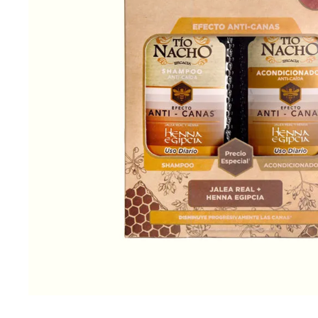
Cuidado Per
Cuidado de l
Higiene per
Higiene Buc
Cuidado Cap
Protección 
Incontinenci