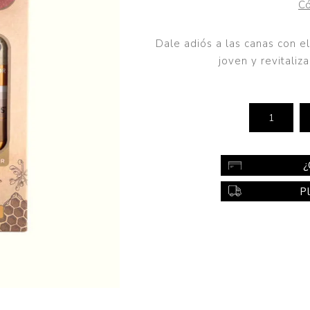
Có
Color
Styling
Dale adiós a las canas con e
joven y revitaliz
sonal
Bebés
Accesorios
a piel
Colonias y Perfumes
sonal
Higiene
al
Accesorios
¿
ilar
P
Femenina
a