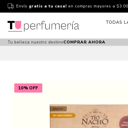
Envío
gratis a tu casa!
en compras mayores a $3.0
TODAS L
Tu belleza nuestro destino
COMPRAR AHORA
Perfume
Perfumería
Dermoc
Estuchería
Capilar 
Estucheria S
Maquilla
Fragancias S
Cuidado
10% OFF
Fragancias
Bebés
Niños Y Niña
Accesor
Cuidado