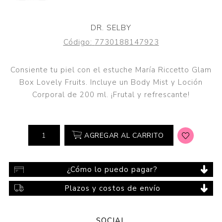
DR. SELBY
Código:
7730188147923
Consiente tu piel con el estuche María Riccetto Glam
Box Lovely Fruits. Incluye un Body Mist y Loción
Corporal de 200 ml. ¡Frutal y refrescante!
AGREGAR AL CARRITO
¿Cómo lo puedo pagar?
Plazos y costos de envío
SOCIAL