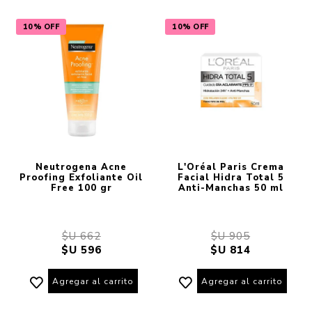
10% OFF
10% OFF
Neutrogena Acne
L'Oréal Paris Crema
Proofing Exfoliante Oil
Facial Hidra Total 5
Free 100 gr
Anti-Manchas 50 ml
$U 662
$U 905
$U 596
$U 814
Agregar al carrito
Agregar al carrito