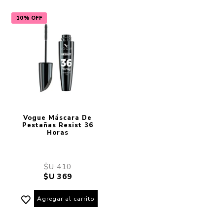
10% OFF
Vogue Máscara De
Pestañas Resist 36
Horas
$U 410
$U 369
Agregar al carrito