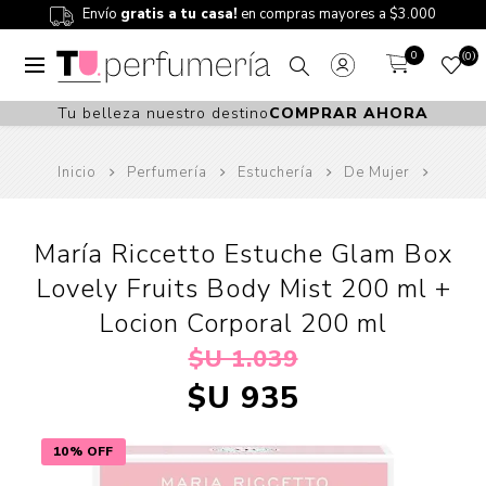
Envío
gratis a tu casa!
en compras mayores a $3.000
0
0
Tu belleza nuestro destino
COMPRAR AHORA
Inicio
Perfumería
Estuchería
De Mujer
María Riccetto Estuche Glam Box
Lovely Fruits Body Mist 200 ml +
Locion Corporal 200 ml
$U 1.039
$U 935
10% OFF