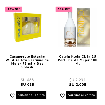
10% OFF
10% OFF
Casapueblo Estuche
Calvin Klein Ck In 2U
Wild Yellow Perfume de
Perfume de Mujer 100
Mujer 75 ml + Deo
Ml
Splash
$U 688
$U 2.231
$U 619
$U 2.008
Agregar al carrito
Agregar al carrito