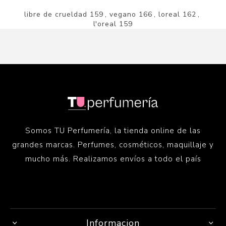
libre de crueldad
159
,
vegano
166
,
loreal
162
,
l'oreal
159
Somos TU Perfumería, la tienda online de las
grandes marcas. Perfumes, cosméticos, maquillaje y
mucho más. Realizamos envíos a todo el país
Informacion