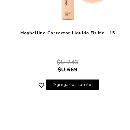
Maybelline Corrector Liquido Fit Me - 15
$U 743
$U 669
Agregar al carrito