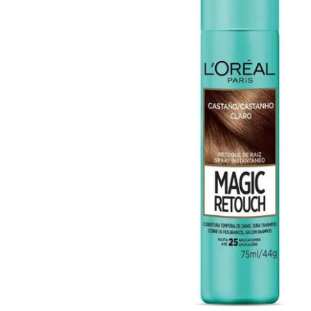
Cuidado Per
Cuidado de l
Higiene per
Higiene Buc
Cuidado Cap
Protección 
Incontinenci