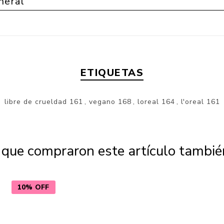
neral
ETIQUETAS
libre de crueldad
161
,
vegano
168
,
loreal
164
,
l'oreal
161
s que compraron este artículo tambi
10% OFF