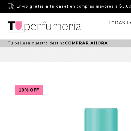
Envío
gratis a tu casa!
en compras mayores a $3.0
TODAS L
Tu belleza nuestro destino
COMPRAR AHORA
Perfume
Perfumería
Dermoc
Estuchería
Capilar 
Estucheria S
Maquilla
Fragancias S
Cuidado
10% OFF
Fragancias
Bebés
Niños Y Niña
Accesor
Cuidado