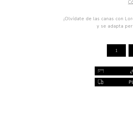
Có
Color
Styling
¡Olvídate de las canas con Lo
y se adapta per
sonal
Bebés
Accesorios
a piel
Colonias y Perfumes
sonal
Higiene
al
Accesorios
¿
ilar
P
Femenina
a