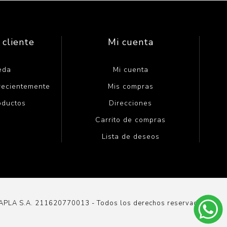
 cliente
Mi cuenta
eda
Mi cuenta
 recientemente
Mis compras
oductos
Direcciones
Carrito de compras
Lista de deseos
DAPLA S.A. 211620770013 - Todos los derechos reservados.