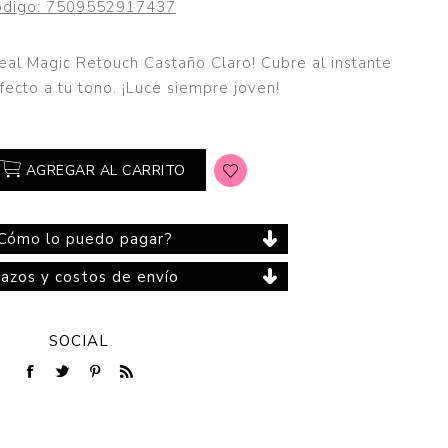
digo:
7509552917437
real Magic Retouch Castaño Claro! Cubre al instante
fecto a tu tono. ¡Luce siempre joven!
Cuidado del Hogar
AGREGAR AL CARRITO
Cómo lo puedo pagar?
lazos y costos de envío
SOCIAL