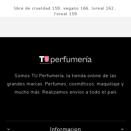
libre de crueldad
159
,
vegano
166
,
loreal
162
,
l'oreal
159
Somos TU Perfumería, la tienda online de las
grandes marcas. Perfumes, cosméticos, maquillaje y
mucho más. Realizamos envíos a todo el país
Informacion