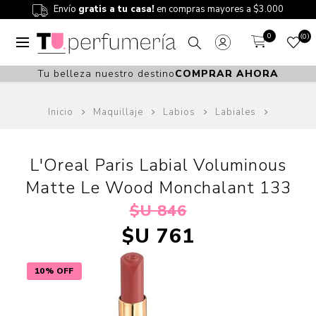
Envío
gratis a tu casa!
en compras mayores a $3.000
0
0
Tu belleza nuestro destino
COMPRAR AHORA
Inicio
Maquillaje
Labios
Labiales
L'Oreal Paris Labial Voluminous
Matte Le Wood Monchalant 133
$U 846
$U 761
10% OFF