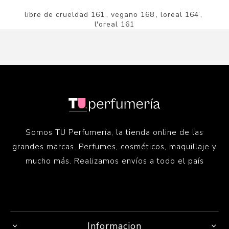
libre de crueldad
161
,
vegano
168
,
loreal
164
,
l'oreal
161
Somos TU Perfumería, la tienda online de las
grandes marcas. Perfumes, cosméticos, maquillaje y
mucho más. Realizamos envíos a todo el país
Informacion