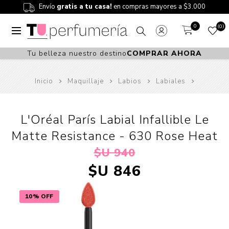
Envío
gratis a tu casa!
en compras mayores a $3.000
0
0
Tu belleza nuestro destino
COMPRAR AHORA
Inicio
Maquillaje
Labios
Labiales
L'Oréal París Labial Infallible Le
Matte Resistance - 630 Rose Heat
$U 940
$U 846
10% OFF