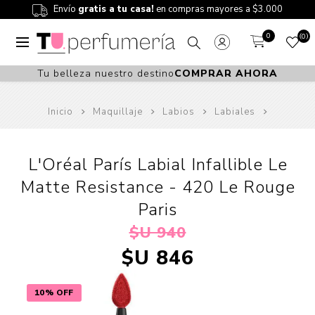
Envío
gratis a tu casa!
en compras mayores a $3.000
0
0
Tu belleza nuestro destino
COMPRAR AHORA
Inicio
Maquillaje
Labios
Labiales
L'Oréal París Labial Infallible Le
Matte Resistance - 420 Le Rouge
Paris
$U 940
$U 846
10% OFF