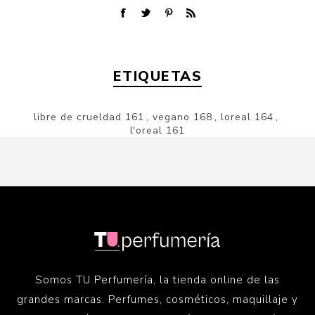
ETIQUETAS
libre de crueldad
161
,
vegano
168
,
loreal
164
,
l'oreal
161
Somos TU Perfumería, la tienda online de las
grandes marcas. Perfumes, cosméticos, maquillaje y