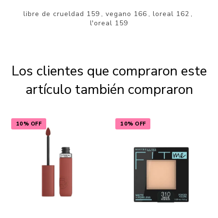
libre de crueldad
159
,
vegano
166
,
loreal
162
,
l'oreal
159
Los clientes que compraron este
artículo también compraron
10% OFF
10% OFF