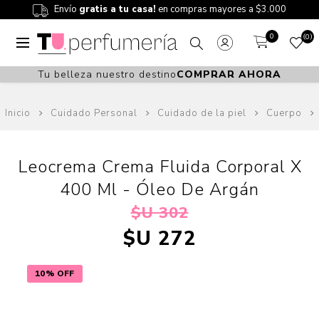
Envío
gratis a tu casa!
en compras mayores a $3.000
0
0
Tu belleza nuestro destino
COMPRAR AHORA
Inicio
Cuidado Personal
Cuidado de la piel
Cuerpo
Leocrema Crema Fluida Corporal X
400 Ml - Óleo De Argán
$U 302
$U 272
10% OFF