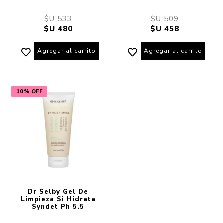
$U 533
$U 509
$U 480
$U 458
Agregar al carrito
Agregar al carrito
10% OFF
Dr Selby Gel De
Limpieza Si Hidrata
Syndet Ph 5.5