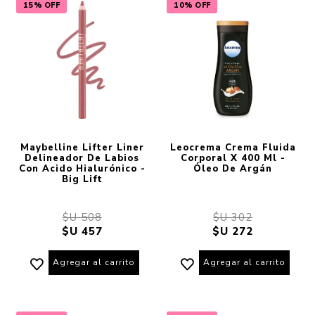
15% OFF
10% OFF
Maybelline Lifter Liner
Leocrema Crema Fluida
Delineador De Labios
Corporal X 400 Ml -
Con Acido Hialurónico -
Óleo De Argán
Big Lift
$U 508
$U 302
$U 457
$U 272
Agregar al carrito
Agregar al carrito