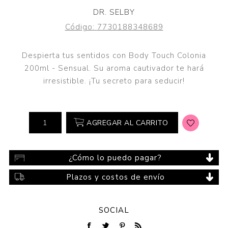
DR. SELBY
Código:
7730188348689
Despierta tus sentidos con Body Touch Colonia
200ml - Sensual. Su aroma cautivador te hará
irresistible. ¡Tu secreto para seducir!
AGREGAR AL CARRITO
¿Cómo lo puedo pagar?
Plazos y costos de envío
SOCIAL