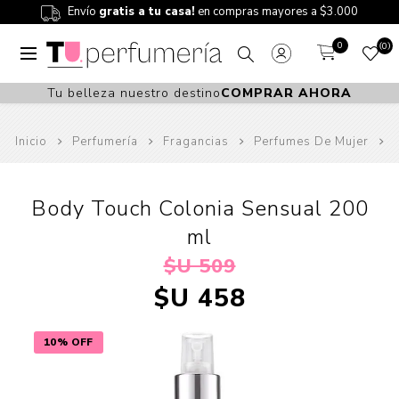
Envío
gratis a tu casa!
en compras mayores a $3.000
0
0
Tu belleza nuestro destino
COMPRAR AHORA
Inicio
Perfumería
Fragancias
Perfumes De Mujer
Body Touch Colonia Sensual 200
ml
$U 509
$U 458
10% OFF