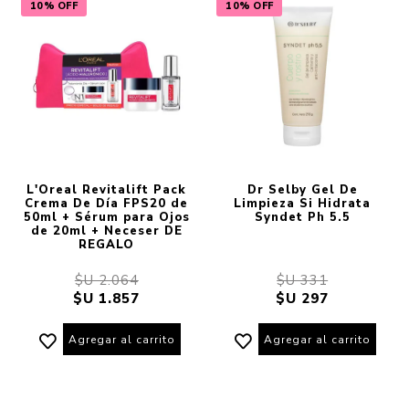
10% OFF
10% OFF
L'Oreal Revitalift Pack
Dr Selby Gel De
Crema De Día FPS20 de
Limpieza Si Hidrata
50ml + Sérum para Ojos
Syndet Ph 5.5
de 20ml + Neceser DE
REGALO
$U 2.064
$U 331
$U 1.857
$U 297
Agregar al carrito
Agregar al carrito