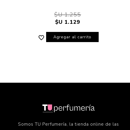
$U 1.255
$U 1.129
Agregar al carrito
Somos TU Perfumería, la tienda online de las