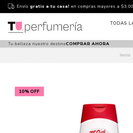
Envío
gratis a tu casa!
en compras mayores a $3.0
TODAS L
Tu belleza nuestro destino
COMPRAR AHORA
Perfume
Perfumería
Inicio
Dermoc
Estuchería
Capilar 
Estucheria S
Maquilla
Fragancias S
Cuidado
10% OFF
Fragancias
Bebés
Niños Y Niña
Accesor
Cuidado