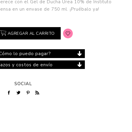
merece con el Gel de Ducha Urea 10% de Instituto
ntensa en un envase de 750 ml. ¡Pruébalo ya!
Cuidado del Hogar
AGREGAR AL CARRITO
Cómo lo puedo pagar?
lazos y costos de envío
SOCIAL