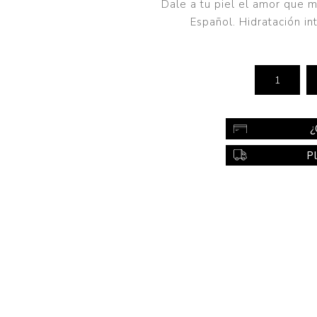
Dale a tu piel el amor que 
Color
Español. Hidratación i
Styling
sonal
Bebés
Accesorios
a piel
Colonias y Perfumes
¿
sonal
Higiene
P
al
Accesorios
ilar
Femenina
a