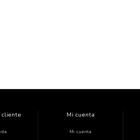
 cliente
Mi cuenta
eda
Mi cuenta