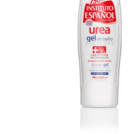
Cuidado Per
Cuidado de l
Higiene per
Higiene Buc
Cuidado Cap
Protección 
Incontinenci