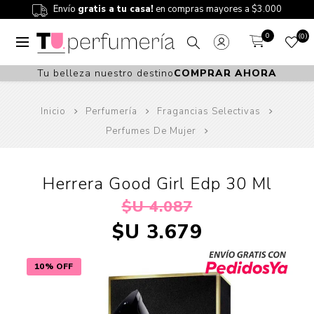
Envío
gratis a tu casa!
en compras mayores a $3.000
0
0
Tu belleza nuestro destino
COMPRAR AHORA
Inicio
Perfumería
Fragancias Selectivas
Perfumes De Mujer
Herrera Good Girl Edp 30 Ml
$U 4.087
$U 3.679
10% OFF