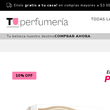
Envío
gratis a tu casa!
en compras mayores a $3.0
TODAS L
Tu belleza nuestro destino
COMPRAR AHORA
Perfume
Perfumería
Dermoc
Estuchería
Capilar 
Estucheria S
Maquilla
Fragancias S
Cuidado
10% OFF
Fragancias
Bebés
Niños Y Niña
Accesor
Cuidado