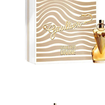
Cuidado Per
Cuidado de l
Higiene per
Higiene Buc
Cuidado Cap
Protección 
Incontinenci