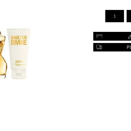
Color
Styling
sonal
Bebés
Accesorios
¿
a piel
Colonias y Perfumes
P
sonal
Higiene
al
Accesorios
ilar
Femenina
a