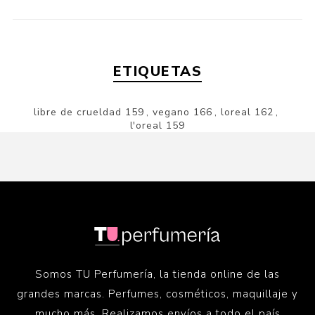
ETIQUETAS
libre de crueldad
159
,
vegano
166
,
loreal
162
,
l'oreal
159
Somos TU Perfumería, la tienda online de las
grandes marcas. Perfumes, cosméticos, maquillaje y
mucho más. Realizamos envíos a todo el país