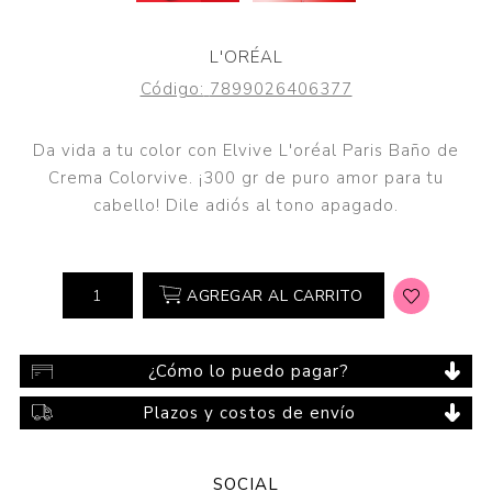
L'ORÉAL
Código:
7899026406377
Da vida a tu color con Elvive L'oréal Paris Baño de
Crema Colorvive. ¡300 gr de puro amor para tu
cabello! Dile adiós al tono apagado.
AGREGAR AL CARRITO
¿Cómo lo puedo pagar?
Plazos y costos de envío
SOCIAL