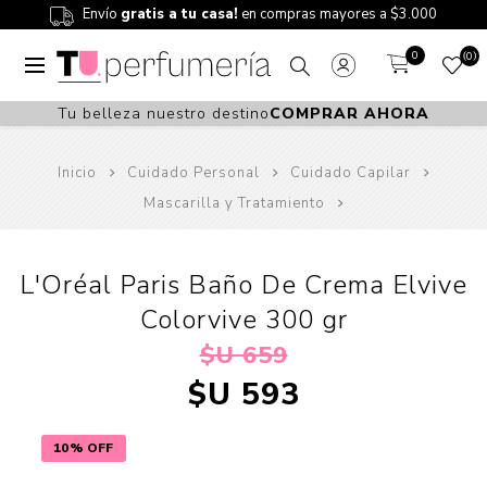
Envío
gratis a tu casa!
en compras mayores a $3.000
0
0
Tu belleza nuestro destino
COMPRAR AHORA
Inicio
Cuidado Personal
Cuidado Capilar
Mascarilla y Tratamiento
L'Oréal Paris Baño De Crema Elvive
Colorvive 300 gr
$U 659
$U 593
10% OFF