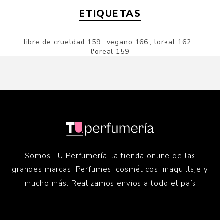
ETIQUETAS
libre de crueldad
159
,
vegano
166
,
loreal
162
,
l'oreal
159
Somos TU Perfumería, la tienda online de las
grandes marcas. Perfumes, cosméticos, maquillaje y
mucho más. Realizamos envíos a todo el país