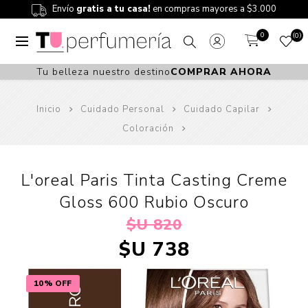
Envío
gratis a tu casa!
en compras mayores a $3.000
0
0
Tu belleza nuestro destino
COMPRAR AHORA
Inicio
Cuidado Personal
Cuidado Capilar
Coloración
L'oreal Paris Tinta Casting Creme
Gloss 600 Rubio Oscuro
$U 820
$U 738
10% OFF