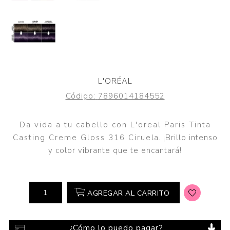
L'ORÉAL
Código:
7896014184552
Da vida a tu cabello con L'oreal Paris Tinta
Casting Creme Gloss 316 Ciruela. ¡Brillo intenso
y color vibrante que te encantará!
AGREGAR AL CARRITO
¿Cómo lo puedo pagar?