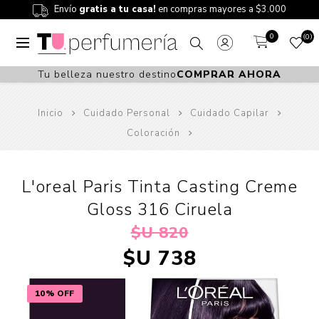
Envío
gratis a tu casa!
en compras mayores a $3.000
0
0
Tu belleza nuestro destino
COMPRAR AHORA
Inicio
Cuidado Personal
Cuidado Capilar
Coloración
L'oreal Paris Tinta Casting Creme
Gloss 316 Ciruela
$U 820
$U 738
10% OFF