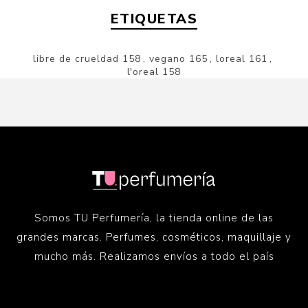
ETIQUETAS
libre de crueldad
158
,
vegano
165
,
loreal
161
,
l'oreal
158
Somos TU Perfumería, la tienda online de las
grandes marcas. Perfumes, cosméticos, maquillaje y
mucho más. Realizamos envíos a todo el país