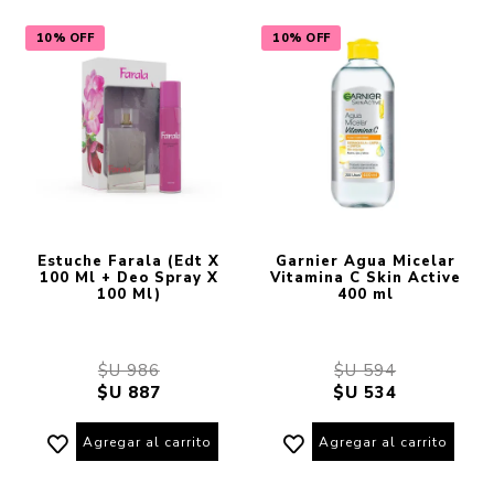
10% OFF
10% OFF
Estuche Farala (Edt X
Garnier Agua Micelar
100 Ml + Deo Spray X
Vitamina C Skin Active
100 Ml)
400 ml
$U 986
$U 594
$U 887
$U 534
Agregar al carrito
Agregar al carrito