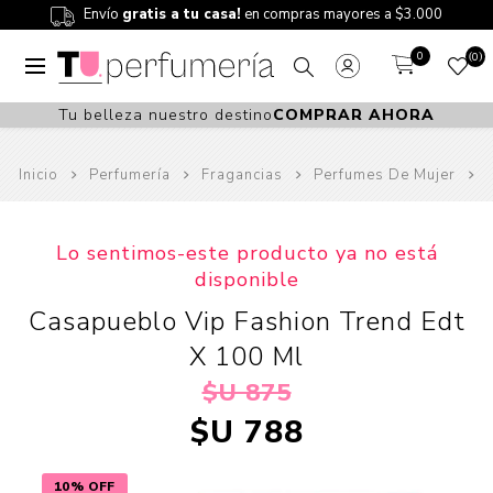
Envío
gratis a tu casa!
en compras mayores a $3.000
0
0
Tu belleza nuestro destino
COMPRAR AHORA
Inicio
Perfumería
Fragancias
Perfumes De Mujer
Lo sentimos-este producto ya no está
disponible
Casapueblo Vip Fashion Trend Edt
X 100 Ml
$U 875
$U 788
10% OFF