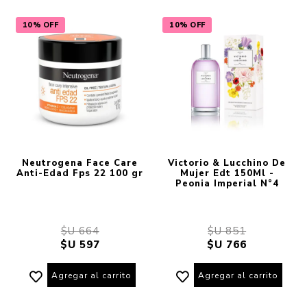
10% OFF
10% OFF
Neutrogena Face Care
Victorio & Lucchino De
Anti-Edad Fps 22 100 gr
Mujer Edt 150Ml -
Peonia Imperial N°4
$U 664
$U 851
$U 597
$U 766
Agregar al carrito
Agregar al carrito