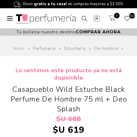
Envío
gratis a tu casa!
en compras mayores a $3.000
0
0
Tu belleza nuestro destino
COMPRAR AHORA
Inicio
Perfumería
Estuchería
De Hombre
Lo sentimos-este producto ya no está
disponible
Casapueblo Wild Estuche Black
Perfume De Hombre 75 ml + Deo
Splash
$U 688
$U 619