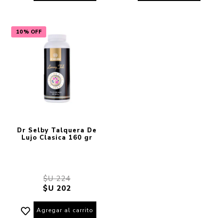
10% OFF
Dr Selby Talquera De
Lujo Clasica 160 gr
$U 224
$U 202
Agregar al carrito