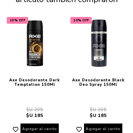
10% OFF
10% OFF
Axe Desodorante Dark
Axe Desodorante Black
Temptation 150Ml
Deo Spray 150Ml
$U 205
$U 205
$U 185
$U 185
Agregar al carrito
Agregar al carrito