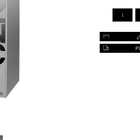
Color
Styling
sonal
Bebés
Accesorios
¿
a piel
Colonias y Perfumes
P
sonal
Higiene
al
Accesorios
ilar
Femenina
a