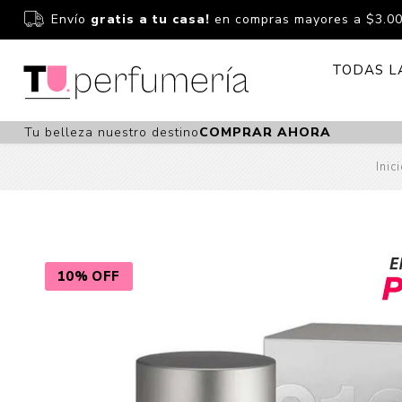
Envío
gratis a tu casa!
en compras mayores a $3.0
TODAS L
Tu belleza nuestro destino
COMPRAR AHORA
Perfume
Perfumería
Inic
Dermoc
Estuchería
Capilar 
Estucheria S
Maquilla
Fragancias S
Cuidado
10% OFF
Fragancias
Bebés
Niños Y Niña
Accesor
Cuidado