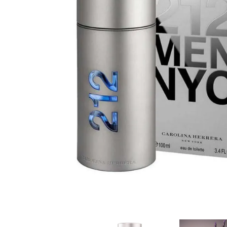
Cuidado Per
Cuidado de l
Higiene per
Higiene Buc
Cuidado Cap
Protección 
Incontinenci