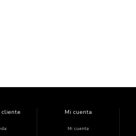
 cliente
Mi cuenta
eda
Mi cuenta