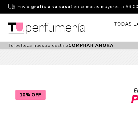
Envío
gratis a tu casa!
en compras mayores a $3.0
TODAS L
Tu belleza nuestro destino
COMPRAR AHORA
Perfume
Perfumería
Dermoc
Estuchería
Capilar 
Estucheria S
Maquilla
Fragancias S
Cuidado
10% OFF
Fragancias
Bebés
Niños Y Niña
Accesor
Cuidado