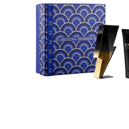
Cuidado Per
Cuidado de l
Higiene per
Higiene Buc
Cuidado Cap
Protección 
Incontinenci