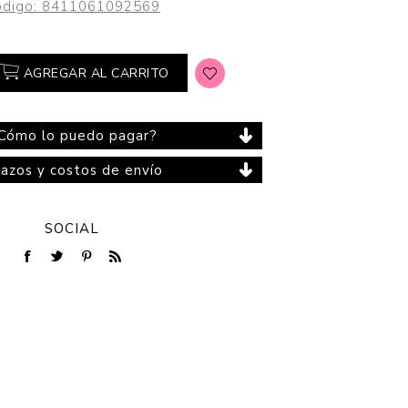
digo:
8411061092569
AGREGAR AL CARRITO
Cuidado del Hogar
Cómo lo puedo pagar?
lazos y costos de envío
SOCIAL