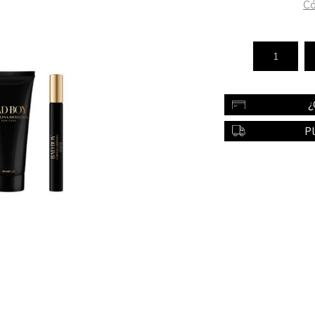
Có
Color
Styling
sonal
Bebés
Accesorios
¿
a piel
Colonias y Perfumes
P
sonal
Higiene
al
Accesorios
ilar
Femenina
a