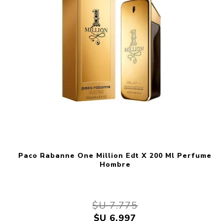
Paco Rabanne One Million Edt X 200 Ml Perfume
Hombre
$U 7.775
$U 6.997