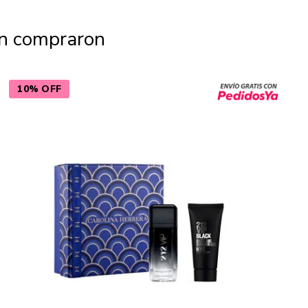
én compraron
10% OFF