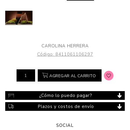
CAROLINA HERRERA
Código:
8411061106297
AGREGAR AL CARRITO
¿Cómo lo puedo pagar?
Plazos y costos de envío
SOCIAL