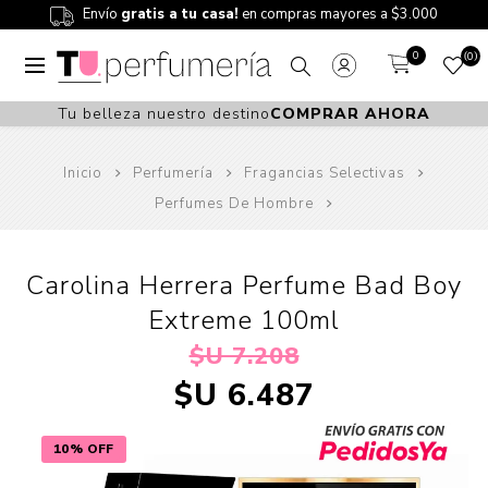
Envío
gratis a tu casa!
en compras mayores a $3.000
0
0
Tu belleza nuestro destino
COMPRAR AHORA
Inicio
Perfumería
Fragancias Selectivas
Perfumes De Hombre
Carolina Herrera Perfume Bad Boy
Extreme 100ml
$U 7.208
$U 6.487
10% OFF