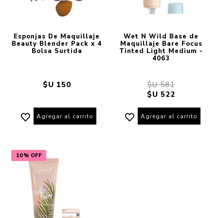
Esponjas De Maquillaje
Wet N Wild Base de
Beauty Blender Pack x 4
Maquillaje Bare Focus
Bolsa Surtida
Tinted Light Medium -
4063
$U 150
$U 581
$U 522
Agregar al carrito
Agregar al carrito
10% OFF