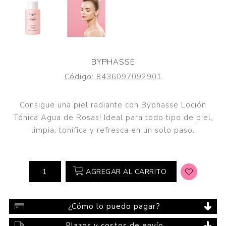
BYPHASSE
Código:
8436097092901
Consigue una piel radiante con Byphasse Loción
Tónica Agua de Rosas! Ideal para todo tipo de piel,
limpia, tonifica y refresca en un solo paso.
AGREGAR AL CARRITO
¿Cómo lo puedo pagar?
Plazos y costos de envío