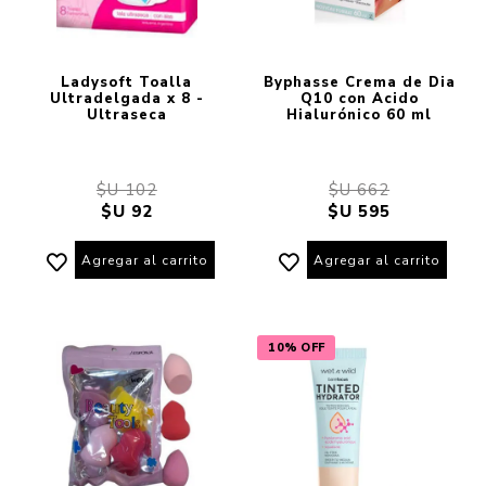
Ladysoft Toalla
Byphasse Crema de Dia
Ultradelgada x 8 -
Q10 con Acido
Ultraseca
Hialurónico 60 ml
$U 102
$U 662
$U 92
$U 595
Agregar al carrito
Agregar al carrito
10% OFF