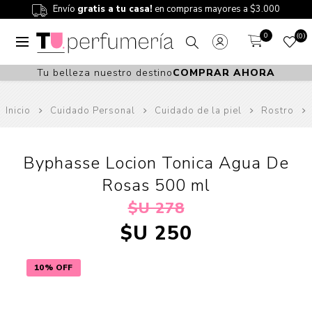
Envío
gratis a tu casa!
en compras mayores a $3.000
0
0
Tu belleza nuestro destino
COMPRAR AHORA
Inicio
Cuidado Personal
Cuidado de la piel
Rostro
Byphasse Locion Tonica Agua De
Rosas 500 ml
$U 278
$U 250
10% OFF