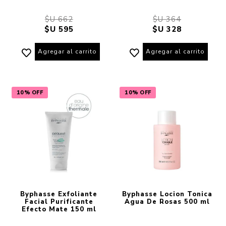
$U 662
$U 364
$U 595
$U 328
Agregar al carrito
Agregar al carrito
10% OFF
10% OFF
Byphasse Exfoliante
Byphasse Locion Tonica
Facial Purificante
Agua De Rosas 500 ml
Efecto Mate 150 ml