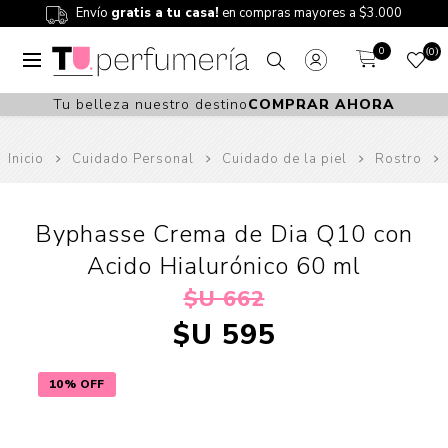
Envío
gratis a tu casa!
en compras mayores a $3.000
0
0
Tu belleza nuestro destino
COMPRAR AHORA
Inicio
Cuidado Personal
Cuidado de la piel
Rostro
Byphasse Crema de Dia Q10 con
Acido Hialurónico 60 ml
$U 662
$U 595
10% OFF