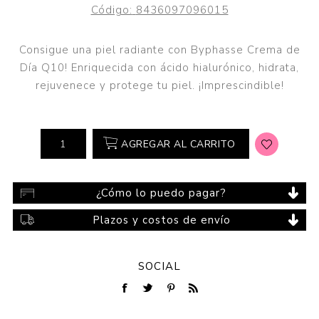
Código:
8436097096015
Consigue una piel radiante con Byphasse Crema de
Día Q10! Enriquecida con ácido hialurónico, hidrata,
rejuvenece y protege tu piel. ¡Imprescindible!
AGREGAR AL CARRITO
¿Cómo lo puedo pagar?
Plazos y costos de envío
SOCIAL