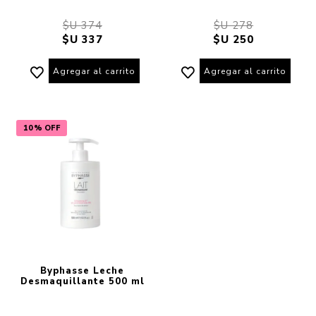
$U 374
$U 278
$U 337
$U 250
Agregar al carrito
Agregar al carrito
10% OFF
Byphasse Leche
Desmaquillante 500 ml