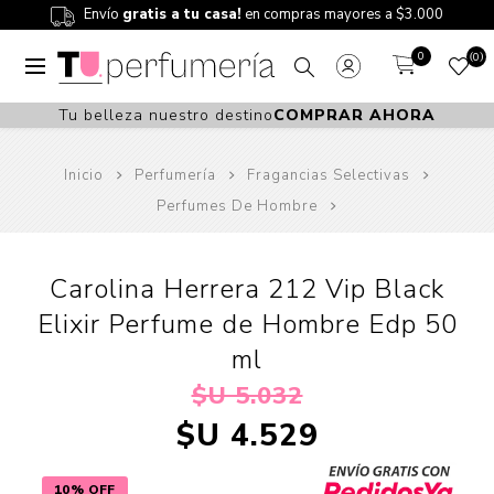
Envío
gratis a tu casa!
en compras mayores a $3.000
0
0
Tu belleza nuestro destino
COMPRAR AHORA
Inicio
Perfumería
Fragancias Selectivas
Perfumes De Hombre
Carolina Herrera 212 Vip Black
Elixir Perfume de Hombre Edp 50
ml
$U 5.032
$U 4.529
10% OFF