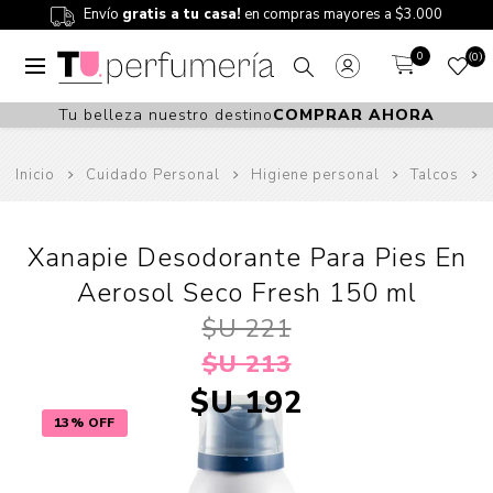
Envío
gratis a tu casa!
en compras mayores a $3.000
0
0
Tu belleza nuestro destino
COMPRAR AHORA
Inicio
Cuidado Personal
Higiene personal
Talcos
Xanapie Desodorante Para Pies En
Aerosol Seco Fresh 150 ml
$U 221
$U 213
$U 192
13% OFF