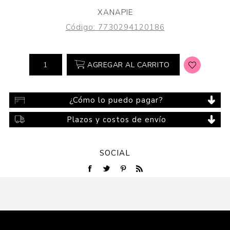
XANAPIE
Código:
7730294120186
AGREGAR AL CARRITO
¿Cómo lo puedo pagar?
Plazos y costos de envío
SOCIAL