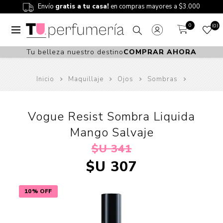
Envío
gratis a tu casa!
en compras mayores a $3.000
0
0
Tu belleza nuestro destino
COMPRAR AHORA
Inicio
Maquillaje
Ojos
Sombras
Vogue Resist Sombra Liquida
Mango Salvaje
$U 341
$U 307
10% OFF