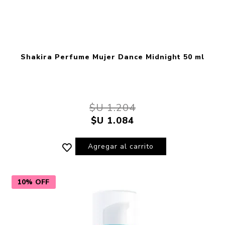
Shakira Perfume Mujer Dance Midnight 50 ml
$U 1.204
$U 1.084
Agregar al carrito
10% OFF