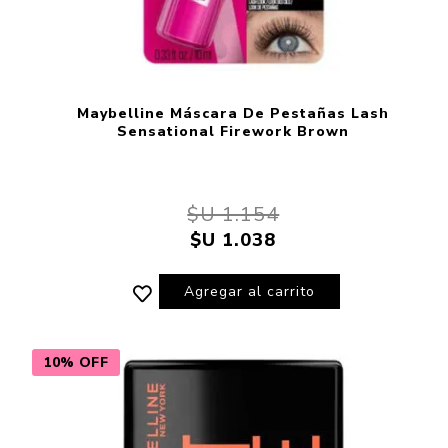
Maybelline Máscara De Pestañas Lash
Sensational Firework Brown
$U 1.154
$U 1.038
Agregar al carrito
10% OFF