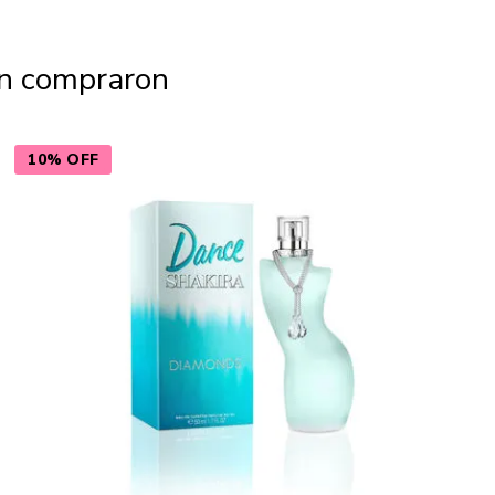
én compraron
10% OFF