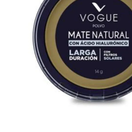
Cuidado Per
Cuidado de l
Higiene per
Higiene Buc
Cuidado Cap
Protección 
Incontinenci