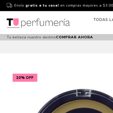
Envío
gratis a tu casa!
en compras mayores a $3.0
TODAS L
Tu belleza nuestro destino
COMPRAR AHORA
Perfume
Perfumería
Dermoc
Estuchería
Capilar 
Estucheria S
Maquilla
Fragancias S
Cuidado
10% OFF
Fragancias
Bebés
Niños Y Niña
Accesor
Cuidado