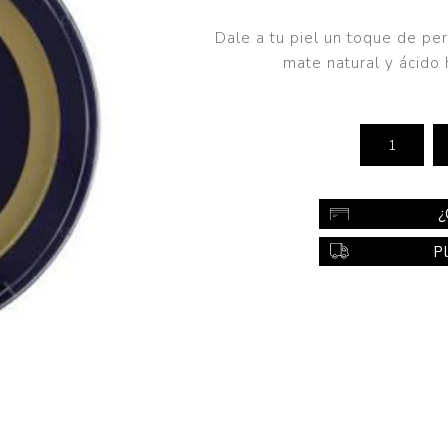
Color
Dale a tu piel un toque de p
Styling
mate natural y ácido 
sonal
Bebés
Accesorios
a piel
Colonias y Perfumes
sonal
Higiene
¿
al
Accesorios
P
ilar
Femenina
a