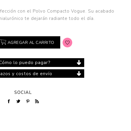
erfección con el Polvo Compacto Vogue. Su acabado
hialurónico te dejarán radiante todo el día.
Cuidado del Hogar
AGREGAR AL CARRITO
Cómo lo puedo pagar?
lazos y costos de envío
SOCIAL