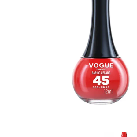
Cuidado Per
Cuidado de l
Higiene per
Higiene Buc
Cuidado Cap
Protección 
Incontinenci