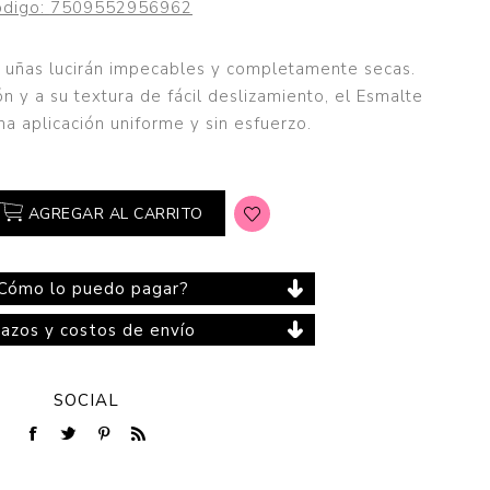
digo:
7509552956962
s uñas lucirán impecables y completamente secas.
ón y a su textura de fácil deslizamiento, el Esmalte
Cuidado del Hogar
a aplicación uniforme y sin esfuerzo.
AGREGAR AL CARRITO
Cómo lo puedo pagar?
lazos y costos de envío
SOCIAL