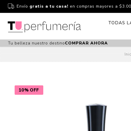
Envío
gratis a tu casa!
en compras mayores a $3.0
TODAS L
Tu belleza nuestro destino
COMPRAR AHORA
Perfume
Perfumería
Ini
Dermoc
Estuchería
Capilar 
Estucheria S
Maquilla
Fragancias S
Cuidado
10% OFF
Fragancias
Bebés
Niños Y Niña
Accesor
Cuidado