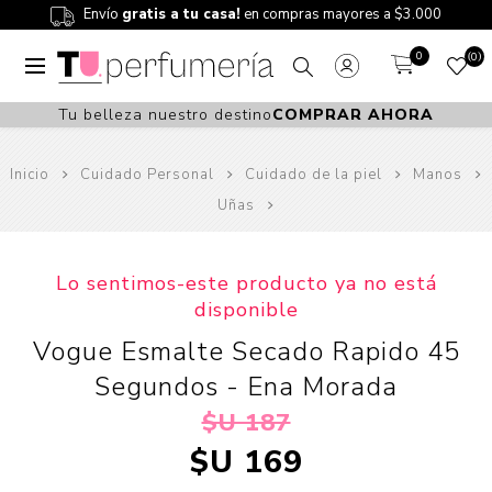
Envío
gratis a tu casa!
en compras mayores a $3.000
0
0
Tu belleza nuestro destino
COMPRAR AHORA
Inicio
Cuidado Personal
Cuidado de la piel
Manos
Uñas
Lo sentimos-este producto ya no está
disponible
Vogue Esmalte Secado Rapido 45
Segundos - Ena Morada
$U 187
$U 169