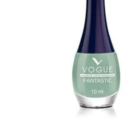
Cuidado Per
Cuidado de l
Higiene per
Higiene Buc
Cuidado Cap
Protección 
Incontinenci