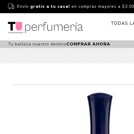
Envío
gratis a tu casa!
en compras mayores a $3.0
TODAS L
Tu belleza nuestro destino
COMPRAR AHORA
Perfume
Perfumería
Dermoc
Estuchería
Capilar 
Estucheria S
Maquilla
Fragancias S
Cuidado
Fragancias
Bebés
Niños Y Niña
Accesor
Cuidado