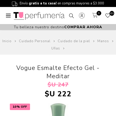
Envío
gratis a tu casa!
en compras mayores a $3.000
0
0
Tu belleza nuestro destino
COMPRAR AHORA
Inicio
Cuidado Personal
Cuidado de la piel
Manos
Uñas
Vogue Esmalte Efecto Gel -
Meditar
$U 247
$U 222
10% OFF