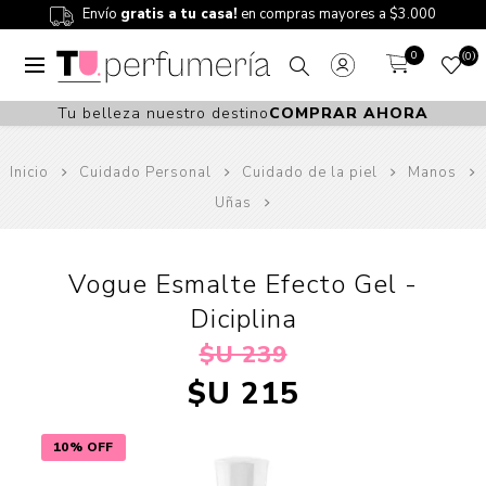
Envío
gratis a tu casa!
en compras mayores a $3.000
0
0
Tu belleza nuestro destino
COMPRAR AHORA
Inicio
Cuidado Personal
Cuidado de la piel
Manos
Uñas
Vogue Esmalte Efecto Gel -
Diciplina
$U 239
$U 215
10% OFF