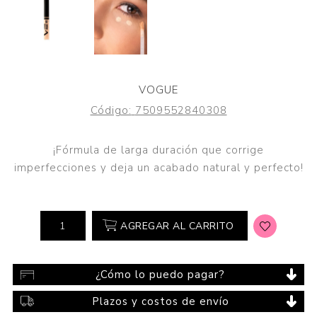
VOGUE
Código:
7509552840308
¡Fórmula de larga duración que corrige
imperfecciones y deja un acabado natural y perfecto!
AGREGAR AL CARRITO
¿Cómo lo puedo pagar?
Plazos y costos de envío