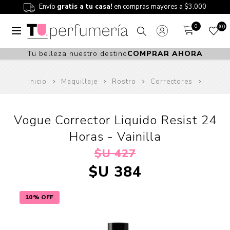
Envío
gratis a tu casa!
en compras mayores a $3.000
0
0
Tu belleza nuestro destino
COMPRAR AHORA
Inicio
Maquillaje
Rostro
Correctores
Vogue Corrector Liquido Resist 24
Horas - Vainilla
$U 427
$U 384
10% OFF