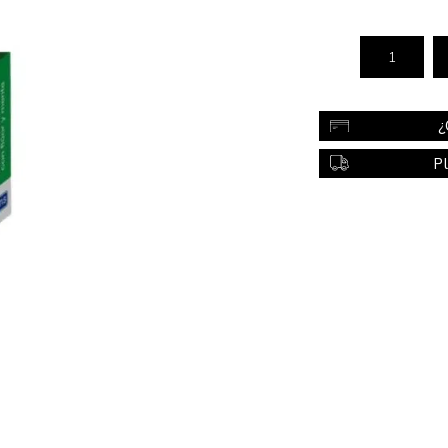
Color
Styling
sonal
Bebés
Accesorios
¿
a piel
Colonias y Perfumes
P
sonal
Higiene
al
Accesorios
ilar
Femenina
a