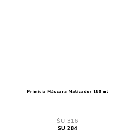
Primicia Máscara Matizador 150 ml
$U 316
$U 284