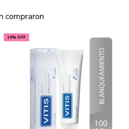
én compraron
10% OFF