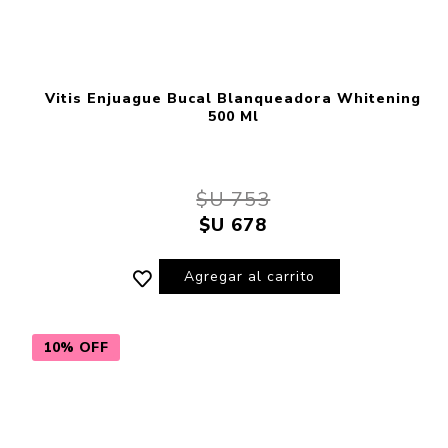
Vitis Enjuague Bucal Blanqueadora Whitening
500 Ml
$U 753
$U 678
Agregar al carrito
10% OFF