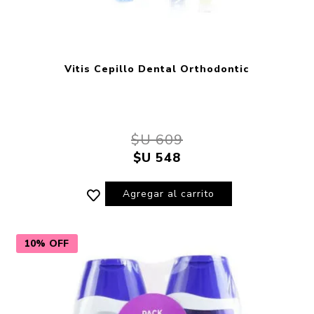
Vitis Cepillo Dental Orthodontic
$U 609
$U 548
Agregar al carrito
10% OFF