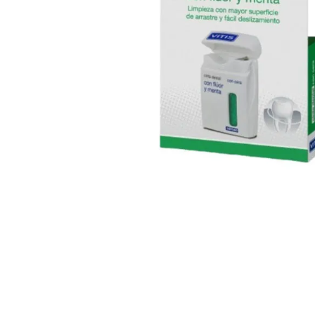
Cuidado Per
Cuidado de l
Higiene per
Higiene Buc
Cuidado Cap
Protección 
Incontinenci