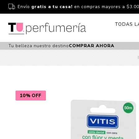
Envío
gratis a tu casa!
en compras mayores a $3.0
TODAS L
Tu belleza nuestro destino
COMPRAR AHORA
Perfume
Perfumería
Dermoc
Estuchería
Capilar 
Estucheria S
Maquilla
Fragancias S
Cuidado
10% OFF
Fragancias
Bebés
Niños Y Niña
Accesor
Cuidado