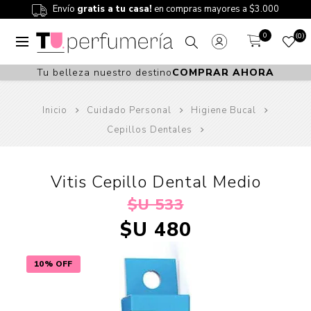
Envío
gratis a tu casa!
en compras mayores a $3.000
0
0
Tu belleza nuestro destino
COMPRAR AHORA
Inicio
Cuidado Personal
Higiene Bucal
Cepillos Dentales
Vitis Cepillo Dental Medio
$U 533
$U 480
10% OFF