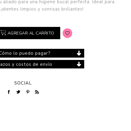
 tu aliado para una higiene bucal perfecta. Ideal para
¡dientes limpios y sonrisas brillantes!
Cuidado del Hogar
AGREGAR AL CARRITO
Cómo lo puedo pagar?
lazos y costos de envío
SOCIAL