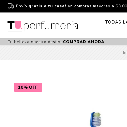
Envío
gratis a tu casa!
en compras mayores a $3.0
TODAS L
Tu belleza nuestro destino
COMPRAR AHORA
Perfume
Perfumería
In
Dermoc
Estuchería
Capilar 
Estucheria S
Maquilla
Fragancias S
Cuidado
10% OFF
Fragancias
Bebés
Niños Y Niña
Accesor
Cuidado