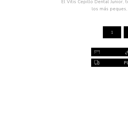
El Vitis Cepillo Dental Junior,
Color
los más peques, 
Styling
sonal
Bebés
Accesorios
a piel
Colonias y Perfumes
¿
sonal
Higiene
P
al
Accesorios
ilar
Femenina
a