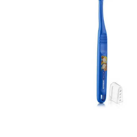
Cuidado Per
Cuidado de l
Higiene per
Higiene Buc
Cuidado Cap
Protección 
Incontinenci