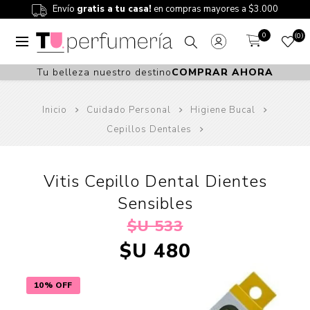
Envío
gratis a tu casa!
en compras mayores a $3.000
0
0
Tu belleza nuestro destino
COMPRAR AHORA
Inicio
Cuidado Personal
Higiene Bucal
Cepillos Dentales
Vitis Cepillo Dental Dientes
Sensibles
$U 533
$U 480
10% OFF