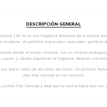
DESCRIPCIÓN GENERAL
nsual 150 ml es una fragancia femenina de la familia flora
ujer moderna. Un perfume suave pero cautivador, perfecto
lvente desde el primer instante, con un corazón protagon
 suaves y cálidas equilibran la fragancia, dejando una est
 uso diario, tanto de día como de noche. Un perfume femen
lado más sensual sin ser invasivo.
 Lucchino Flor Sensual y dejá que tu aroma hable por vos.