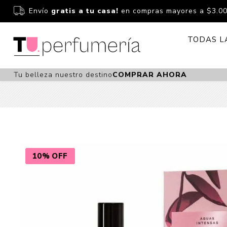
Envío
gratis a tu casa!
en compras mayores a $3.0
TODAS L
Tu belleza nuestro destino
COMPRAR AHORA
Perfume
Perfumería
Dermoc
Estuchería
Capilar 
Estucheria S
Maquilla
Fragancias S
Cuidado
10% OFF
Fragancias
Bebés
Niños Y Niña
Accesor
Cuidado