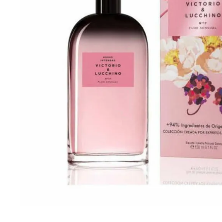
Cuidado Per
Cuidado de l
Higiene per
Higiene Buc
Cuidado Cap
Protección 
Incontinenci