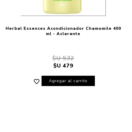
Herbal Essences Acondicionador Chamomile 400
ml - Aclarante
$U 532
$U 479
Agregar al carrito