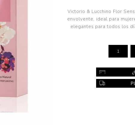
Color
Victorio & Lucchino Flor Sen
Styling
envolvente, ideal para mujer
elegantes para todos los día
sonal
Bebés
Accesorios
a piel
Colonias y Perfumes
sonal
Higiene
al
Accesorios
¿
ilar
P
Femenina
a