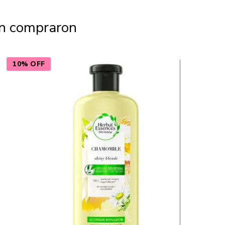
én compraron
10% OFF