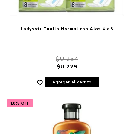
Ladysoft Toalla Normal con Alas 4 x 3
$U 254
$U 229
Agregar al carrito
10% OFF