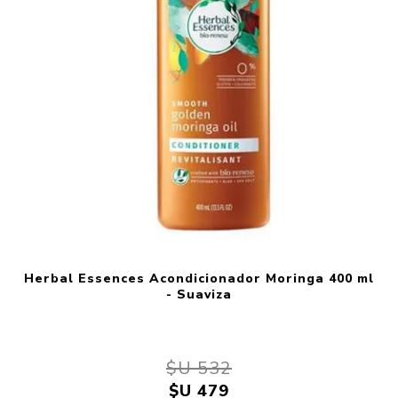
Herbal Essences Acondicionador Moringa 400 ml
- Suaviza
$U 532
$U 479