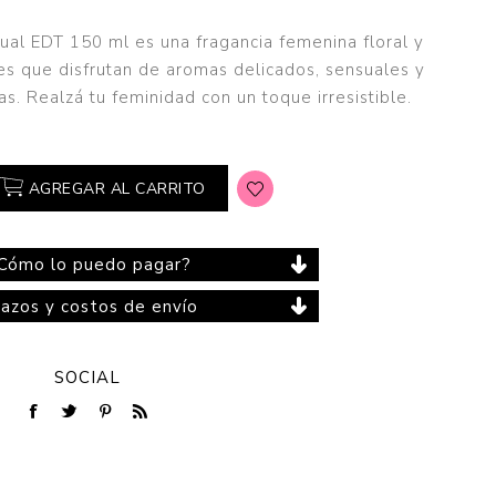
sual EDT 150 ml es una fragancia femenina floral y
es que disfrutan de aromas delicados, sensuales y
s. Realzá tu feminidad con un toque irresistible.
Cuidado del Hogar
AGREGAR AL CARRITO
Cómo lo puedo pagar?
lazos y costos de envío
SOCIAL