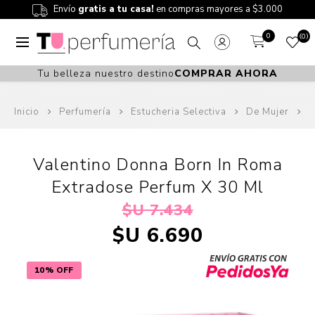
Envío
gratis a tu casa!
en compras mayores a $3.000
0
0
Tu belleza nuestro destino
COMPRAR AHORA
Inicio
Perfumería
Estucheria Selectiva
De Mujer
Valentino Donna Born In Roma
Extradose Perfum X 30 Ml
$U 7.434
$U 6.690
10% OFF