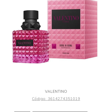
VALENTINO
Código:
3614274351019