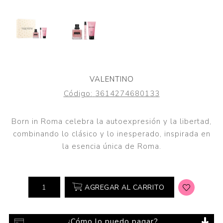
VALENTINO
Código:
3614274680133
Born in Roma celebra la autoexpresión y la libertad,
combinando lo clásico y lo inesperado, inspirada en
la esencia única de Roma.
AGREGAR AL CARRITO
¿Cómo lo puedo pagar?