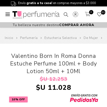
Envío
gratis a tu casa!
en compras mayores a $3.000
0
0
Tu belleza nuestro destino
COMPRAR AHORA
Inicio
Perfumería
Estucheria Selectiva
De Mujer
Valentino Born In Roma Donna
Estuche Perfume 100ml + Body
Lotion 50ml + 10Ml
$U 12.253
$U 11.028
10% OFF