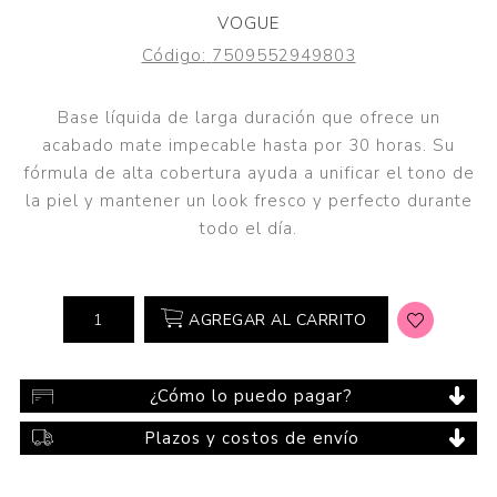
VOGUE
Código:
7509552949803
Base líquida de larga duración que ofrece un
acabado mate impecable hasta por 30 horas. Su
fórmula de alta cobertura ayuda a unificar el tono de
la piel y mantener un look fresco y perfecto durante
todo el día.
AGREGAR AL CARRITO
¿Cómo lo puedo pagar?
Plazos y costos de envío