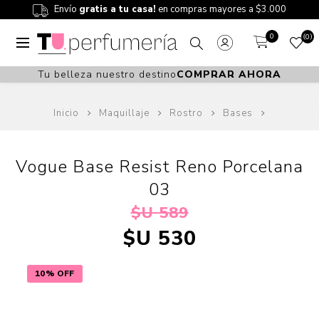
Envío
gratis a tu casa!
en compras mayores a $3.000
0
0
Tu belleza nuestro destino
COMPRAR AHORA
Inicio
Maquillaje
Rostro
Bases
Vogue Base Resist Reno Porcelana
03
$U 589
$U 530
10% OFF